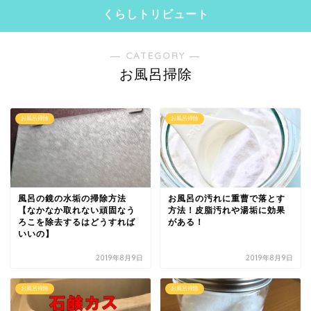
くらしトリビュート
― CATEGORY ―
お風呂掃除
お風呂掃除
お風呂掃除
風呂の鏡の水垢の掃除方法
お風呂の汚れに重曹で落とす
【なかなか取れない頑固なう
方法！皮脂汚れや湯垢に効果
ろこを除去するはどうすれば
がある！
いいの】
2019年8月9日
2019年8月9日
お風呂掃除
お風呂掃除